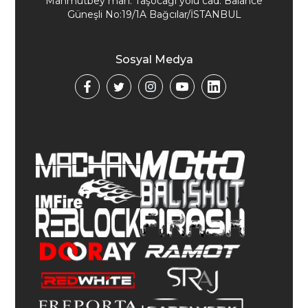
Mahmutbey mah. Taşocağı yolu cad. Balance
Güneşli No:19/1A Bağcılar/İSTANBUL
Sosyal Medya