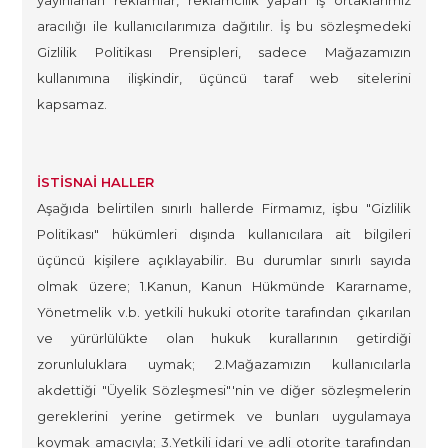
yayınlanan reklamlar, reklamcılık yapan iş ortaklarımız
aracılığı ile kullanıcılarımıza dağıtılır. İş bu sözleşmedeki
Gizlilik Politikası Prensipleri, sadece Mağazamızın
kullanımına ilişkindir, üçüncü taraf web sitelerini
kapsamaz.
İSTİSNAİ HALLER
Aşağıda belirtilen sınırlı hallerde Firmamız, işbu "Gizlilik
Politikası" hükümleri dışında kullanıcılara ait bilgileri
üçüncü kişilere açıklayabilir. Bu durumlar sınırlı sayıda
olmak üzere; 1.Kanun, Kanun Hükmünde Kararname,
Yönetmelik v.b. yetkili hukuki otorite tarafından çıkarılan
ve yürürlülükte olan hukuk kurallarının getirdiği
zorunluluklara uymak; 2.Mağazamızın kullanıcılarla
akdettiği "Üyelik Sözleşmesi"'nin ve diğer sözleşmelerin
gereklerini yerine getirmek ve bunları uygulamaya
koymak amacıyla; 3.Yetkili idari ve adli otorite tarafından