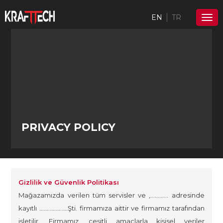
EN
TR
PRIVACY POLICY
Gizlilik ve Güvenlik Politikası
Mağazamızda verilen tüm servisler ve ,………… adresinde
kayıtlı ……………….Şti. firmamıza aittir ve firmamız tarafından
işletilir. Firmamız, çeşitli amaçlarla kişisel veriler